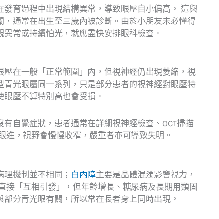
在發育過程中出現結構異常，導致眼壓自小偏高。 這與
關，通常在出生至三歲內被診斷。由於小朋友未必懂得
觀異常或持續怕光，就應盡快安排眼科檢查。
眼壓在一般「正常範圍」內，但視神經仍出現萎縮，視
型青光眼屬同一系列，只是部分患者的視神經對眼壓特
使眼壓不算特別高也會受損。
沒有自覺症狀，患者通常在詳細視神經檢查、OCT掃描
時跟進，視野會慢慢收窄，嚴重者亦可導致失明。
病理機制並不相同；
白內障
主要是晶體混濁影響視力，
會直接「互相引發」，但年齡增長、糖尿病及長期用類固
與部分青光眼有關，所以常在長者身上同時出現。