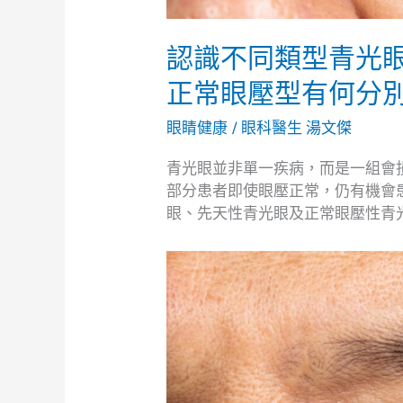
型
與
認識不同類型青光
正
常
正常眼壓型有何分
眼
壓
眼睛健康
/
眼科醫生 湯文傑
型
青光眼並非單一疾病，而是一組會
有
部分患者即使眼壓正常，仍有機會
何
眼、先天性青光眼及正常眼壓性青
分
別？