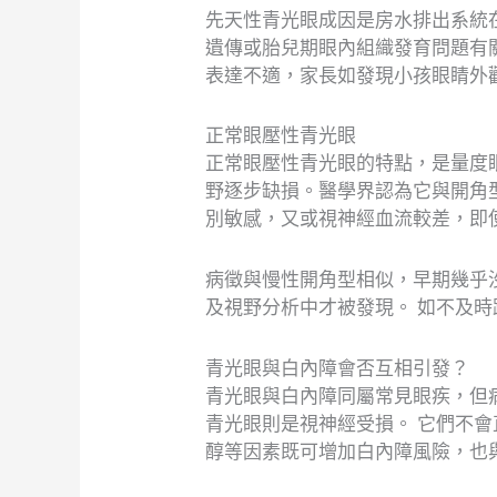
先天性青光眼成因是房水排出系統
遺傳或胎兒期眼內組織發育問題有
表達不適，家長如發現小孩眼睛外
正常眼壓性青光眼
正常眼壓性青光眼的特點，是量度
野逐步缺損。醫學界認為它與開角
別敏感，又或視神經血流較差，即
病徵與慢性開角型相似，早期幾乎
及視野分析中才被發現。 如不及
青光眼與白內障會否互相引發？
青光眼與白內障同屬常見眼疾，但
青光眼則是視神經受損。 它們不
醇等因素既可增加白內障風險，也