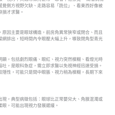
感覺側方視野欠缺、走路容易「跣位」、看東西好像被
缺損才求醫。
，原因主要是眼球構造，前房角異常狹窄或閉合、而且
樑網排出，短時間內令眼壓大幅上升，導致閉角型青光
明顯，包括劇烈眼痛、眼紅、視力突然模糊、看燈光時
嘔吐，是眼科急症，需立即求醫以免視神經迅速受損。
較隱性，可能只是間中眼脹、視力稍為模糊，長期下來
出現，典型病徵包括：眼球比正常嬰兒大、角膜混濁或
揉眼，可能出現視力發展遲緩。