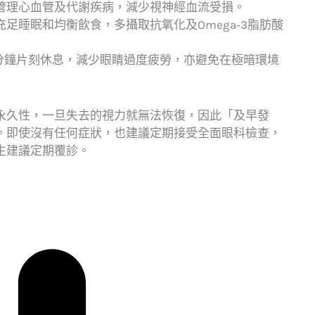
管理心血管及代謝疾病，減少視神經血流受損。
足睡眠和均衡飲食，多攝取抗氧化及Omega‑3脂肪酸
0分鐘片刻休息，減少眼睛過度疲勞，亦避免在極暗環境
永久性，一旦失去的視力就無法恢復，因此「及早發
。即使沒有任何症狀，也建議定期接受全面眼科檢查，
生建議定期覆診。