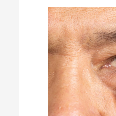
認
識
不
同
類
型
青
光
眼：
開
角
型、
閉
角
型、
先
天