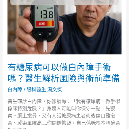
尿
病
可
以
做
白
內
障
手
有糖尿病可以做白內障手術
術
嗎？
嗎？醫生解析風險與術前準備
醫
生
白內障
/
眼科醫生 湯文傑
解
醫生確診白內障，你卻猶豫：「我有糖尿病，做手術
析
係咪特別危險？」身邊人可能叫你保守一點，先觀
風
察。網上搜尋，又有人話糖尿病患者術後傷口難愈
險
合、感染風險高……你開始懷疑，自己係咪根本唔適合
與