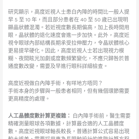
研究顯示，高度近視人士患白內障的時間比一般人提
早 5 至 10 年，而且部分患者在 40 至 50 歲已出現明
顯晶狀體混濁。若近視度數長期偏高，加上長時間用
眼，晶狀體的退化速度會進一步加快。此外，高度近
視令眼球內部結構長期承受拉伸壓力，令晶狀體核心
更易提早硬化。因此，高度近視人士若出現視力模
糊、夜間眩光加劇或度數頻繁變化，不應只歸咎於普
通度數改變，需要及早進行眼科詳細檢查。
高度近視做白內障手術，有咩地方唔同？
手術本身的步驟與一般患者相同，但有幾個環節需要
更高精度的處理。
人工晶體度數計算更複雜：
白內障手術前，醫生需要
精確測量眼球各項數據，計算最合適的人工晶體度
數。高度近視眼球軸長較長，普通計算公式容易出現
較大誤差，需要採用專為長眼軸設計的進階計算方程