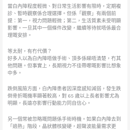
當白內障程度輕微、對日常生活影響有限時，定期複
診、暫時觀察係合理選擇。但係「觀察」有兩個前
提：第一，視力問題輕微；第二，生活質素未受明顯
影響。一旦其中一個條件改變，繼續等待就唔係最合
理嘅安排。
等太耐，有冇代價？
好多人以為白內障唔做手術、頂多係睇唔清楚，冇其
他問題。但事實上，長期視力不佳帶嚟嘅影響比想象
中多。
跌倒風險方面，白內障患者因深度感知減弱，發生跌
倒骨折嘅機率顯著較高，對 65 歲以上長者影響尤為
明顯，長遠亦影響行動能力同自信心。
另一個常被忽略嘅問題係手術時機。如果白內障去到
「過熟」階段，晶狀體核變硬，超聲波能量需求更