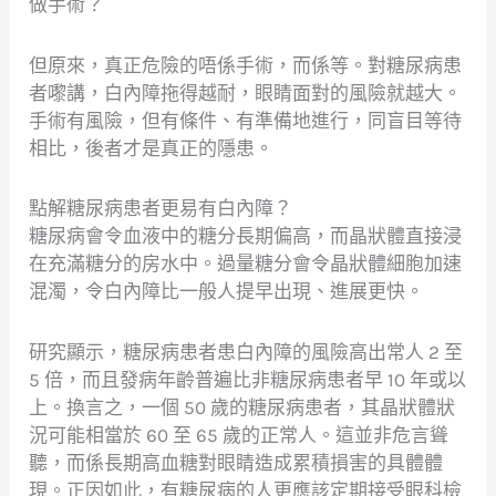
做手術？
術
前
準
但原來，真正危險的唔係手術，而係等。對糖尿病患
備
者嚟講，白內障拖得越耐，眼睛面對的風險就越大。
手術有風險，但有條件、有準備地進行，同盲目等待
相比，後者才是真正的隱患。
點解糖尿病患者更易有白內障？
糖尿病會令血液中的糖分長期偏高，而晶狀體直接浸
在充滿糖分的房水中。過量糖分會令晶狀體細胞加速
混濁，令白內障比一般人提早出現、進展更快。
研究顯示，糖尿病患者患白內障的風險高出常人 2 至
5 倍，而且發病年齡普遍比非糖尿病患者早 10 年或以
上。換言之，一個 50 歲的糖尿病患者，其晶狀體狀
況可能相當於 60 至 65 歲的正常人。這並非危言聳
聽，而係長期高血糖對眼睛造成累積損害的具體體
現。正因如此，有糖尿病的人更應該定期接受眼科檢