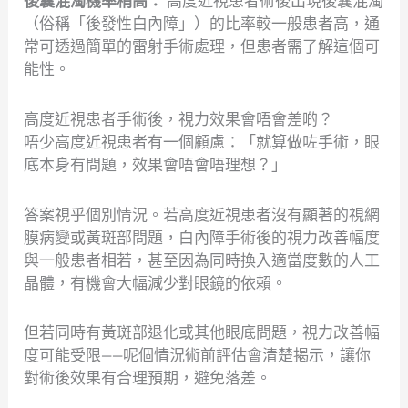
後囊混濁機率稍高：
高度近視患者術後出現後囊混濁
（俗稱「後發性白內障」）的比率較一般患者高，通
常可透過簡單的雷射手術處理，但患者需了解這個可
能性。
高度近視患者手術後，視力效果會唔會差啲？
唔少高度近視患者有一個顧慮：「就算做咗手術，眼
底本身有問題，效果會唔會唔理想？」
答案視乎個別情況。若高度近視患者沒有顯著的視網
膜病變或黃斑部問題，白內障手術後的視力改善幅度
與一般患者相若，甚至因為同時換入適當度數的人工
晶體，有機會大幅減少對眼鏡的依賴。
但若同時有黃斑部退化或其他眼底問題，視力改善幅
度可能受限——呢個情況術前評估會清楚揭示，讓你
對術後效果有合理預期，避免落差。