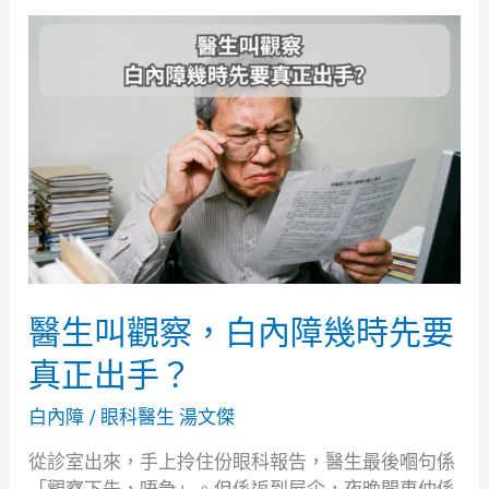
醫
生
叫
觀
察，
白
內
障
幾
時
先
醫生叫觀察，白內障幾時先要
要
真
真正出手？
正
出
白內障
/
眼科醫生 湯文傑
手？
從診室出來，手上拎住份眼科報告，醫生最後嗰句係
「觀察下先，唔急」。但係返到屋企，夜晚開車仲係