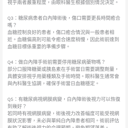
視乎兩者嚴重程度，由眼科醫生根據個別情況決定。
Q3：糖尿病患者白內障術後，傷口需要更長時間癒合
嗎？
血糖控制良好的患者，傷口癒合情況與一般患者相
近。血糖偏高則可能令癒合速度稍慢，因此術前達到
血糖目標係重要的準備步驟。
Q4：做白內障手術前需要停用糖尿病藥物嗎？
部分口服降糖藥或胰島素在手術當日需要調整劑量，
具體安排視乎用藥種類及手術時間。眼科醫生通常會
與內科醫生協調，確保手術當日血糖穩定。
Q5：有糖尿病視網膜病變，白內障術後視力可以恢復
到幾好？
若同時有視網膜病變，術後視力改善幅度可能受視網
膜狀況影響，未必與單純白內障患者相同。術前評估
有助了解術後視力的合理預期，避免期望落差。