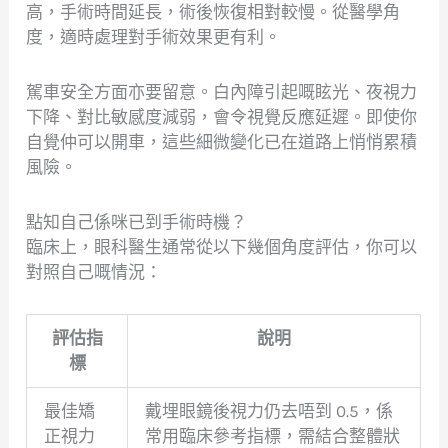
高，手術時間延長，術後恢復相對較慢。從醫學角
度，適時處理對手術效果更有利。
駕車安全方面亦要留意。白內障引起嘅眩光、夜視力
下降、對比敏感度減弱，會令視覺反應延遲。即使你
自覺仲可以開車，這些細微變化已在道路上悄悄累積
風險。
點知自己係咪已到手術時機？
臨床上，眼科醫生通常從以下幾個角度評估，你可以
對照自己嘅情況：
評估指
說明
標
最佳矯
戴埋眼鏡後視力仍去唔到 0.5，係
正視力
常用臨床參考指標，需結合整體狀