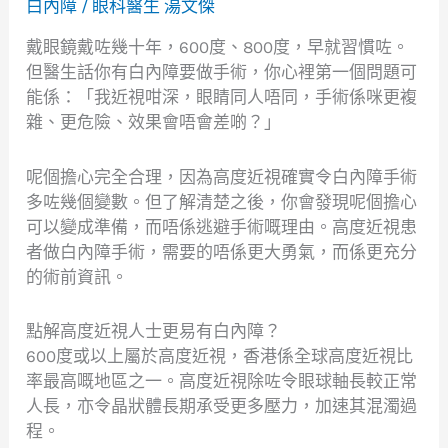
白內障
/
眼科醫生 湯文傑
計、
戴眼鏡戴咗幾十年，600度、800度，早就習慣咗。
視
但醫生話你有白內障要做手術，你心裡第一個問題可
網
能係：「我近視咁深，眼睛同人唔同，手術係咪更複
膜
雜、更危險、效果會唔會差啲？」
點
評
估？
呢個擔心完全合理，因為高度近視確實令白內障手術
多咗幾個變數。但了解清楚之後，你會發現呢個擔心
可以變成準備，而唔係逃避手術嘅理由。高度近視患
者做白內障手術，需要的唔係更大勇氣，而係更充分
的術前資訊。
點解高度近視人士更易有白內障？
600度或以上屬於高度近視，香港係全球高度近視比
率最高嘅地區之一。高度近視除咗令眼球軸長較正常
人長，亦令晶狀體長期承受更多壓力，加速其混濁過
程。