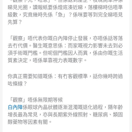
睇見光圈，讀報紙要係燈底湊近睇，落樓梯時估唔準
級數，究竟幾時先係「急」？係咪要等到完全睇唔見
先算？
「觀察」唔代表你嘅白內障停止發展，亦唔係話等落
去冇代價。醫生嘅意思係：而家嘅視力影響未去到必
須手術嘅門檻。但呢個門檻因人而異，係由你嘅生活
質素決定，唔係單靠視力表嘅數字。
你真正需要知道嘅係：有冇客觀標準，話你幾時跨過
咗條線？
「觀察」唔係無限期等候
白內障
係眼球內晶狀體逐漸混濁嘅退化過程，隨年齡
增長最為常見，亦與長期紫外線照射、糖尿病、類固
醇藥物等因素有關。