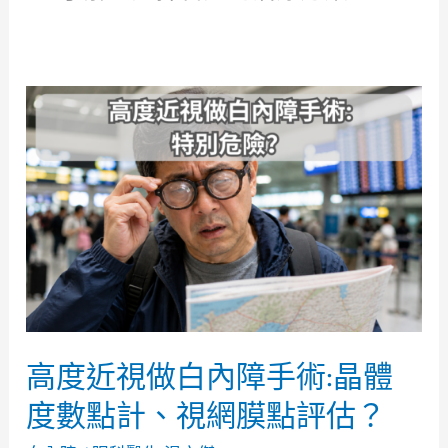
高
度
近
視
做
白
內
障
手
術:
晶
高度近視做白內障手術:晶體
體
度
度數點計、視網膜點評估？
數
點