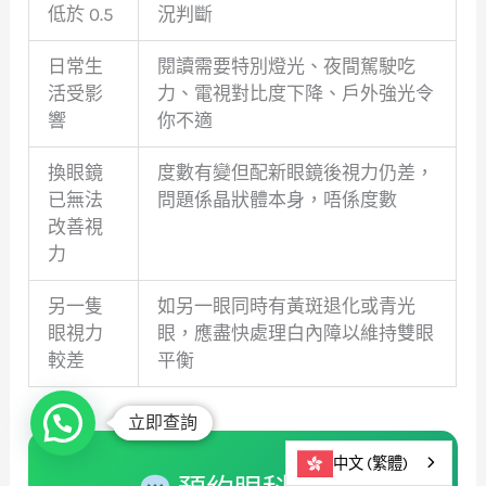
低於 0.5
況判斷
日常生
閱讀需要特別燈光、夜間駕駛吃
活受影
力、電視對比度下降、戶外強光令
響
你不適
換眼鏡
度數有變但配新眼鏡後視力仍差，
已無法
問題係晶狀體本身，唔係度數
改善視
力
另一隻
如另一眼同時有黃斑退化或青光
眼視力
眼，應盡快處理白內障以維持雙眼
較差
平衡
立即查詢
中文 (繁體)