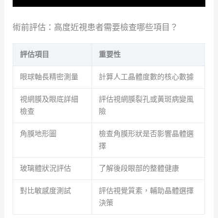
術前評估：高度近視患者需要檢查哪些項目？
評估項目
重要性
眼球軸長精密測量
計算人工晶體度數的核心數據
視網膜及眼底詳細
評估視網膜裂孔或黃斑病變風
檢查
險
角膜地形圖
檢查角膜形狀是否影響晶體選
擇
玻璃體狀況評估
了解後段眼部的整體健康
對比敏感度測試
評估視覺質素，輔助晶體選擇
決策