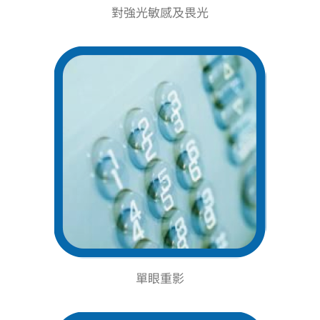
對強光敏感及畏光
單眼重影