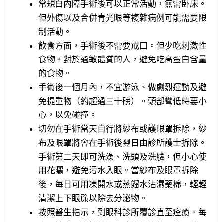
常規白內障手術後可以正常活動，無需卧床。
但外傷以及合併青光眼等複雜病例可能需要限
制活動。
飲食方面，手術後不需要戒口。但少吃刺激性
食物。對於過敏體質的人，避免吃高蛋白含量
的食物。
手術後一個月內，不宜游泳、做劇烈運動及避
免提重物（約超過三十磅）。頭部彎低時要小
心，以免碰撞。
切勿在手術當天自行將紗布或護眼罩拆除，紗
布及眼罩將會在手術後翌日由診所護士拆除。
手術第二天即可洗澡、洗頭及洗臉，但小心使
用花灑，避免污水入眼。當紗布及眼罩拆除
後，每日可用凍開水或蒸餾水沾濕藥棉，輕輕
清潔上下眼簾以除去分泌物。
按照醫生指示，到眼科診所覆診直至痊癒。每