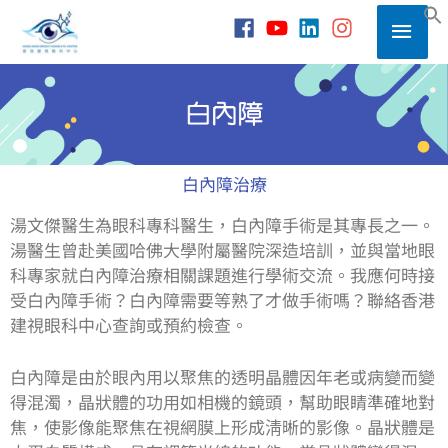
Skip
Main
to
S
content
Men
白內障​治療
湯文傑醫生為眼科專科醫生，白內障手術是其專長之一。
湯醫生曾赴美國哈佛大學附屬醫院深造培訓，並與當地眼
科專家就白內障治療相關課題進行學術交流。我應何時接
受白內障手術？白內障需要等熟了才做手術嗎？聯絡香港
建視眼科中心查詢或預約檢查。
白內障是由於眼內用以聚焦的透明晶體因年老或病變而變
得混濁，晶狀體的功用如相機的鏡頭，幫助眼睛準確地對
焦，使影像能聚焦在視網膜上形成淸晰的影像。晶狀體是