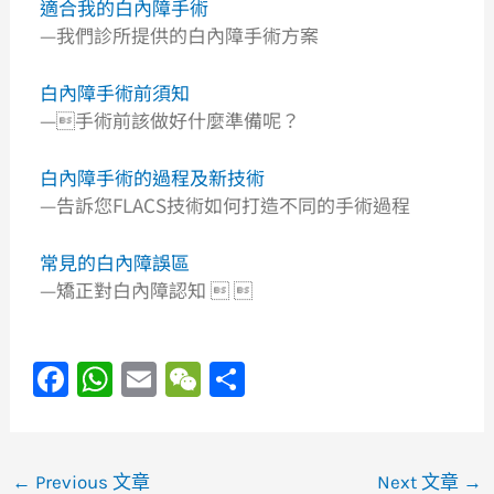
適合我的白內障手術
—我們診所提供的白內障手術方案
白內障手術前須知
—手術前該做好什麼準備呢？
白內障手術的過程及新技術
—告訴您FLACS技術如何打造不同的手術過程
常見的白內障誤區
—矯正對白內障認知  
F
W
E
W
S
a
h
m
e
h
c
at
ai
C
ar
e
s
l
h
e
←
Previous 文章
Next 文章
→