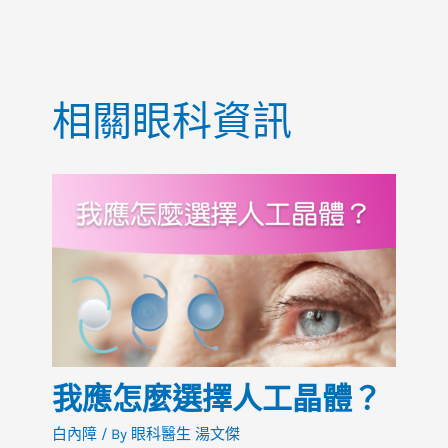
b
A
at
o
p
o
p
相關眼科資訊
k
我應怎麼選擇人工晶體？
白內障
/ By
眼科醫生 湯文傑