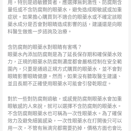
用，特別是過敏體質者，應選擇無刺激性、防腐劑含
量低或不含防腐劑的眼藥水，避免造成眼敏感或加重
症狀。如果擔心購買到不適合的眼藥水或不確定該眼
藥水成分是否會對眼睛造成影響的話，建議還是向眼
科醫生做進一步諮詢及治療。
含防腐劑的眼藥水對眼睛有害嗎？
眼藥水內添加防腐劑是為了延長保存期和確保藥水效
力，正規的眼藥水防腐劑濃度都會嚴格控制在安全範
圍內，只要是通過正規方式購買的眼藥水，並不會對
眼睛影響眼睛健康。然而，如果沒有聽取醫生建議、
並且長期不正確使用眼藥水可能會引發乾眼症。
對於一些對防腐劑過敏，或感覺防腐劑眼藥水會加重
眼敏感的人來說，就可以選擇不含防腐劑的眼藥水。
不含防腐劑眼藥水也可稱為一次性眼藥水。為了確保
效力及避免細菌感染，一次性眼藥水在打開後只可以
用一次，不管有無滴完都需要扔掉，價格方面也會比