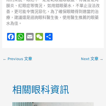
膜炎、紅眼症等情況， 如用錯眼藥水，不單止沒法改
善，更可能令情況惡化，為了確保眼睛得到適當的治
療，建議還是諮詢眼科醫生後，使用醫生推薦的眼藥
水為佳。
F
W
E
W
S
a
h
m
e
h
c
at
ai
C
ar
e
s
l
h
e
←
Previous 文章
Next 文章
→
b
A
at
o
p
o
p
相關眼科資訊
k