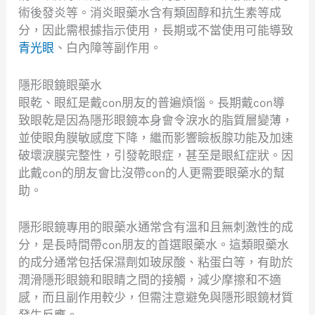
術後發炎等。消炎眼藥水含有類固醇和抗生素等成
分，因此需根據指示使用，長期或不當使用可能導致
青光眼
、白內障等副作用。
隱形眼鏡眼藥水
眼乾、眼紅是戴con朋友的普遍煩惱。長期戴con導
致眼乾是因為隱形眼鏡本身會令淚水的脂質層變薄，
並使眼角膜敏感度下降，繼而影響瞼板腺功能及加速
破壞淚膜完整性，引發乾眼症，甚至是眼紅症狀。因
此戴con的朋友會比沒帶con的人更需要眼藥水的幫
助。
隱形眼鏡專用的眼藥水通常含有溫和且無刺激性的成
分，是長時間帶con朋友的首選眼藥水。這類眼藥水
的成分通常包括保濕劑如玻尿酸、粘蛋白等，有助於
潤滑隱形眼鏡和眼睛之間的接觸，減少摩擦和不適
感，而且副作用較少，但需注意避免與隱形眼鏡材質
發生反應。