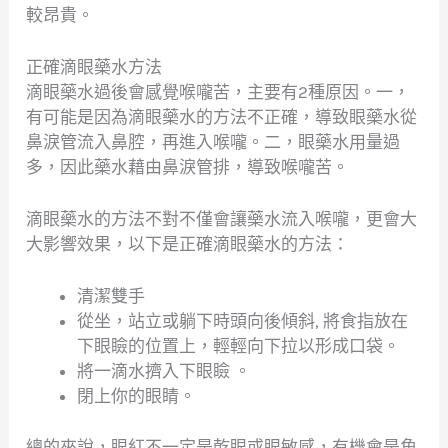
較昂貴。
正確滴眼藥水方法
滴眼藥水過後會感覺喉嚨苦，主要有2種原因。一，
有可能是因為滴眼藥水的方法不正確，導致眼藥水從
鼻淚管流入鼻腔，再進入喉嚨。二，眼藥水用量過
多，因此藥水藉由鼻淚管排，導致喉嚨苦。
滴眼藥水的方法不對不僅會讓藥水流入喉嚨，更會大
大影響效果，以下是正確滴眼藥水的方法：
清潔雙手
從坐，站立或躺下時頭向後傾斜, 將食指放在
下眼瞼的位置上，輕輕向下拉以形成口袋。
將一滴水擠入下眼瞼 。
閉上你的眼睛。
總的來說，眼紅不一定是乾眼或眼敏感，有機會是角