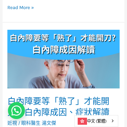
Read More »
白
內
障
要
等
「熟
了」
才
能
開
白內障要等「熟了」才能開
刀？
刀？白內障成因、症狀解讀
立即查詢
白
內
中文 (繁體)
近視
/
眼科醫生 湯文傑
障