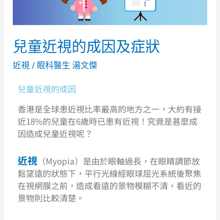
及
症
狀
兒童近視的成因及症狀
近視
/
眼科醫生 湯文傑
兒童近視的成因
香港是全球患近視比率最高的地方之一，大約有接
近18%的兒童在6歲時已患有近視！
究竟是甚麼成
因造成兒童近視呢？
近視
（Myopia）是由於眼軸過長，在眼睛調節放
鬆望遠的狀態下，平行光線經眼球屈光系統後聚焦
在視網膜之前，造成看遠的景物模糊不清，看近的
景物則比較清楚。