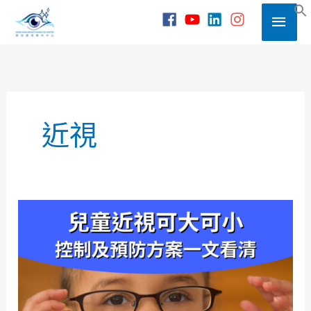
Skip
Main
to
S
content
Men
近視
兒
童
近
視
可
大