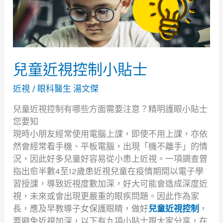
制
小
貼
士
兒童近視控制小貼士
近視
/
眼科醫生 湯文傑
兒童近視控制有哪些方面需要注意？精明護眼小貼士
您要知
現時小朋友經常使用電腦上課，即使不用上課，亦依
然會經常看手機、平板電腦，出現「機不離手」的情
況，因此好多兒童好容易從小患上近視。一項調查曾
指出愈半數4至12歲患近視兒童在疫情期間以電子學
習授課，導致近視度數加深，好大可能會造成深度近
視，未來或會出現更嚴重的眼疾問題。因此作為家
長，應及早教導子女保護眼睛，做好
兒童近視控制
，
要避免近視加深，以下有九項小貼士跟大家分享，在