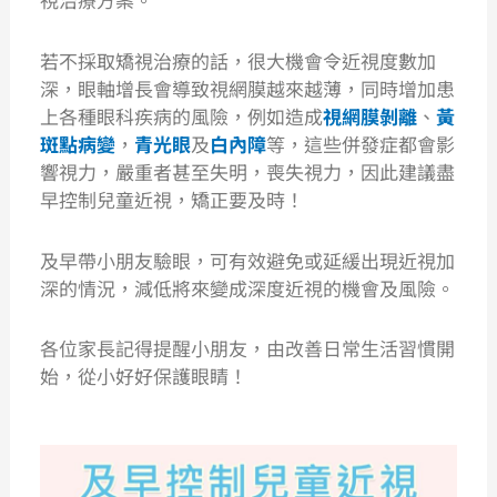
若不採取矯視治療的話，很大機會令近視度數加
深，眼軸增長會導致視網膜越來越薄，同時增加患
上各種眼科疾病的風險，例如造成
視網膜剝離
、
黃
斑點病變
，
青光眼
及
白內障
等，這些併發症都會影
響視力，嚴重者甚至失明，喪失視力，因此建議盡
早控制兒童近視，矯正要及時！
及早帶小朋友驗眼，可有效避免或延緩出現近視加
深的情況，減低將來變成深度近視的機會及風險。
各位家長記得提醒小朋友，由改善日常生活習慣開
始，從小好好保護眼睛！