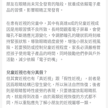
朋友在眼睛尚未完全發育的階段，就養成依賴電子產
品的習慣，影響眼睛正常發育。
在患有近視的兒童中，其中有高達8成的兒童近視成
因是用眼習慣不良所致。長時間觀看電子屏幕，會使
瞳孔不斷適應光源變化，令調節瞳孔的睫狀肌時刻維
持緊張狀態，導致眼睛過度疲勞，增強小朋友近視風
險。若要預防或控制兒童近視程度，家長必須嚴格管
控孩子使用電子產品的時間，同時鼓勵他們參與戶外
活動，減少依賴「電子奶嘴」。
兒童近視也有分真假？
但其實近視也有「真近視」跟「假性近視」，前者是
因爲眼睛結構已發生變化，所以無法自然恢復；後者
則是眼睛暫時性疲勞的表現，只要適當放鬆眼睛肌
肉，就能得到改善。由於兩類近視恢復的方式都不
同，所以重點應先了解小朋友的近視屬哪一類。