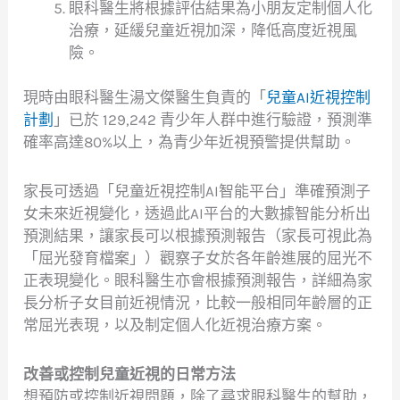
眼科醫生將根據評估結果為小朋友定制個人化
治療，延緩兒童近視加深，降低高度近視風
險。
現時由眼科醫生湯文傑醫生負責的「
兒童AI近視控制
計劃
」已於 129,242 青少年人群中進行驗證，預測準
確率高達80%以上，為青少年近視預警提供幫助。
家長可透過「兒童近視控制AI智能平台」準確預測子
女未來近視變化，透過此AI平台的大數據智能分析出
預測結果，讓家長可以根據預測報告（家長可視此為
「屈光發育檔案」）觀察子女於各年齡進展的屈光不
正表現變化。眼科醫生亦會根據預測報告，詳細為家
長分析子女目前近視情況，比較一般相同年齡層的正
常屈光表現，以及制定個人化近視治療方案。
改善或控制兒童近視的日常方法
想預防或控制近視問題，除了尋求眼科醫生的幫助，