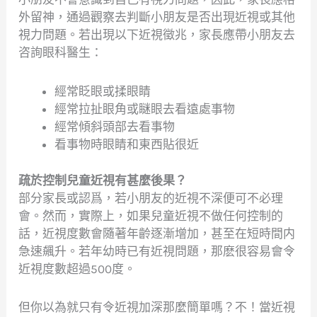
外留神，通過觀察去判斷小朋友是否出現近視或其他
視力問題。若出現以下近視徵兆，家長應帶小朋友去
咨詢眼科醫生：
經常眨眼或揉眼睛
經常拉扯眼角或瞇眼去看遠處事物
經常傾斜頭部去看事物
看事物時眼睛和東西貼很近
疏於控制兒童近視有甚麼後果？
部分家長或認爲，若小朋友的近視不深便可不必理
會。然而，實際上，如果兒童近視不做任何控制的
話，近視度數會隨著年齡逐漸增加，甚至在短時間内
急速飆升。若年幼時已有近視問題，那麽很容易會令
近視度數超過500度。
但你以為就只有令近視加深那麼簡單嗎？不！當近視