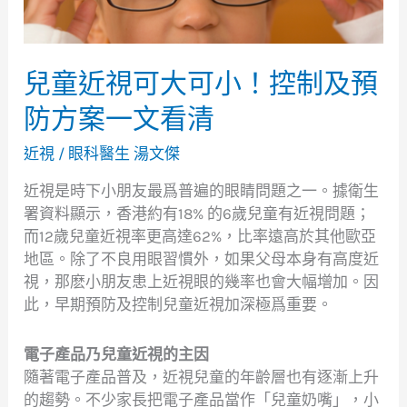
可
小！
控
制
兒童近視可大可小！控制及預
及
防方案一文看清
預
防
近視
/
眼科醫生 湯文傑
方
案
近視是時下小朋友最爲普遍的眼睛問題之一。據衛生
一
署資料顯示，香港約有18% 的6歲兒童有近視問題；
文
而12歲兒童近視率更高達62%，比率遠高於其他歐亞
看
地區。除了不良用眼習慣外，如果父母本身有高度近
清
視，那麽小朋友患上近視眼的幾率也會大幅增加。因
此，早期預防及控制兒童近視加深極爲重要。
電子產品乃兒童近視的主因
隨著電子產品普及，近視兒童的年齡層也有逐漸上升
的趨勢。不少家長把電子產品當作「兒童奶嘴」，小