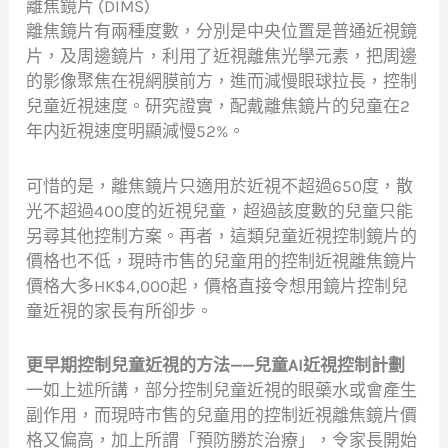
離焦鏡片 (DIMS)
離焦鏡片有兩種度數，分別是中央位置是普通近視鏡
片，及周邊鏡片，利用了近視離焦光學元素，把周邊
的影像聚焦在視網膜前方，進而減慢眼球拉長，控制
兒童近視速度。研究證實，配戴離焦鏡片的兒童在2
年内近視速度明顯減慢52%。
可惜的是，離焦鏡片只適用於近視不超過650度，散
光不超過400度的近視兒童，超過該度數的兒童只能
另尋其他控制方案。再者，這類兒童近視控制鏡片的
價格也不低，現時市售的兒童用的控制近視離焦鏡片
價格大多HK$4,000起，價格直接令想用鏡片控制兒
童近視的家長有所卻步。
更早期控制兒童近視的方法——兒童AI近視控制計劃
一如上述所講，部分控制兒童近視的眼藥水或會產生
副作用，而現時市售的兒童用的控制近視離焦鏡片價
格又偏高，加上所謂「預防勝於治療」，令家長開始