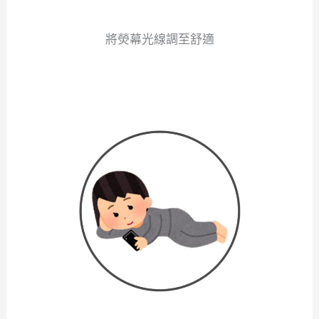
將熒幕光線調至舒適