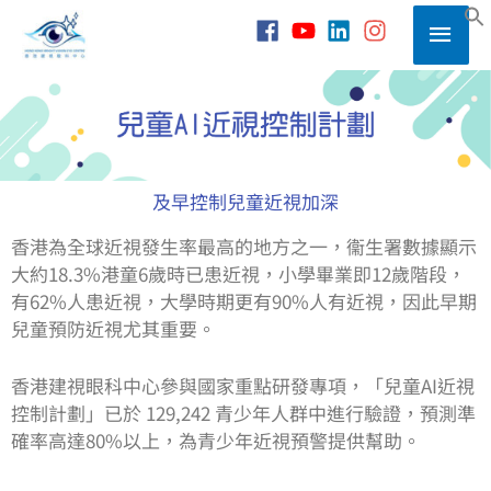
Skip
Main
to
S
content
Men
及早控制兒童近視加深
香港為全球近視發生率最高的地方之一，衞生署數據顯示
大約18.3%港童6歲時已患近視，小學畢業即12歲階段，
有62%人患近視，大學時期更有90%人有近視，因此早期
兒童預防近視尤其重要。
香港建視眼科中心參與國家重點研發專項，「兒童AI近視
控制計劃」已於 129,242 青少年人群中進行驗證，預測準
確率高達80%以上，為青少年近視預警提供幫助。