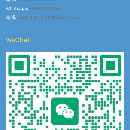
Whatsapp:
+852 6229 4944
電郵:
bridgetobright802@gmail.com
WeChat