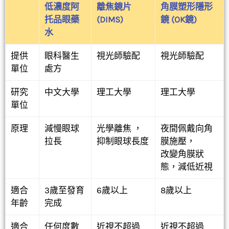
低濃度阿
離焦鏡片
角膜塑形隱形
托品眼藥
(DIMS)
鏡 (OK鏡)
水
提供
眼科醫生
視光師驗配
視光師驗配
單位
處方
研究
中文大學
理工大學
理工大學
單位
原理
減慢眼球
光學離焦 ，
夜間佩戴向角
拉長
抑制眼球長度
膜施壓，
改變角膜狀
態，減低近視
適合
3歲至發育
6歲以上
8歲以上
年齡
完成
適合
任何度數
近視不超過
近視不超過