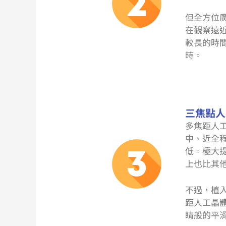
但全方位
在觀察遠
較長的時
時。
三焦點人
多焦距人
中、近全
低。
極大
上也比其
不過，植
距人工
晶
睛般的平