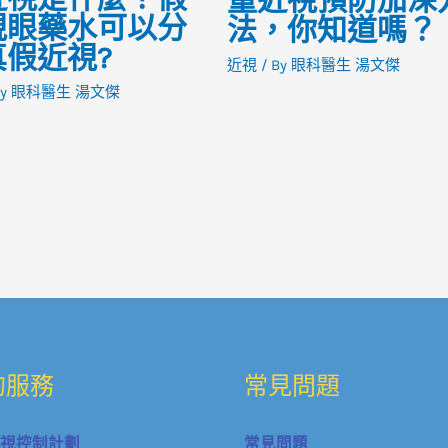
童近視預防加深
視眼藥水可以分
法，你知道嗎？
真假近視?
近視
/ By
眼科醫生 湯文傑
By
眼科醫生 湯文傑
的服務
常見問題
近視控制計劃
常見問題