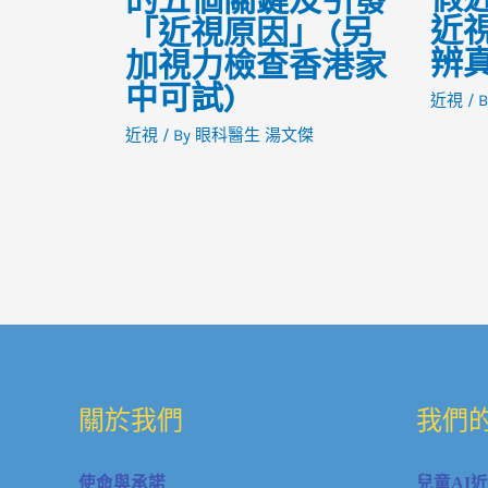
近
「近視原因」 (另
辨
加視力檢查香港家
中可試)
近視
/ 
近視
/ By
眼科醫生 湯文傑
關於我們
我們
使命與承諾
兒童AI