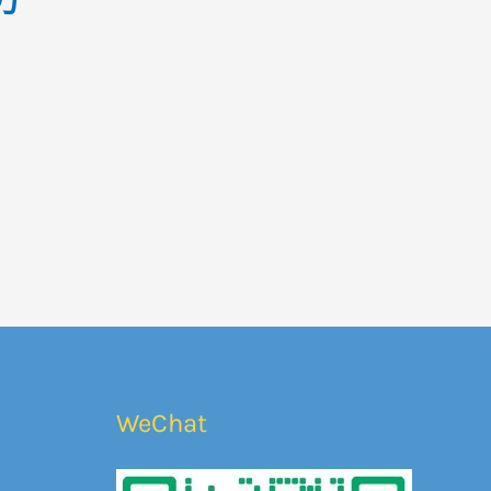
方
WeChat