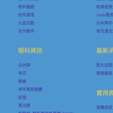
眼科儀器
乾眼症檢
診所環境
Smile
公益活動
白內障手
合作夥伴
老花激光
眼科資訊
最新
白內障
影片訪問
老花
報章雜誌
眼瘡
老年黃斑病變
實用
近視
青光眼
視覺症狀