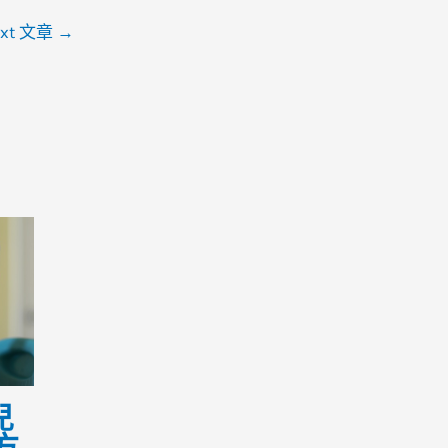
ext 文章
→
兒