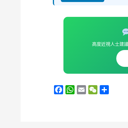
高度近視人士建
F
W
E
W
S
a
h
m
e
h
c
at
ai
C
ar
e
s
l
h
e
b
A
at