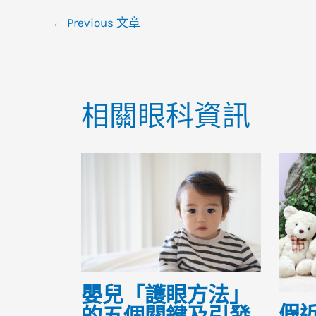
o
p
←
Previous 文章
o
p
k
相關眼科資訊
嬰兒「護眼方法」
假
的五個關鍵及引發