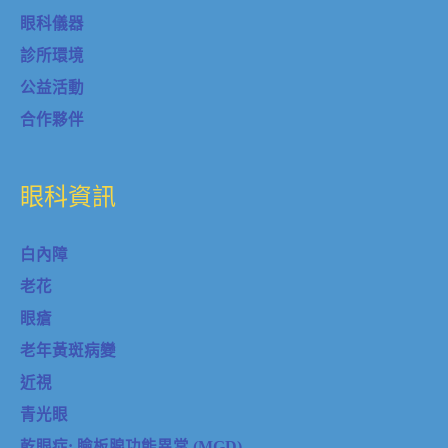
眼科資訊
白內障
老花
眼瘡
老年黃斑病變
近視
青光眼
乾眼症: 瞼板腺功能異常 (MGD)
視網膜靜脈阻塞
飛蚊和視網膜脫離
糖尿病視網膜病變