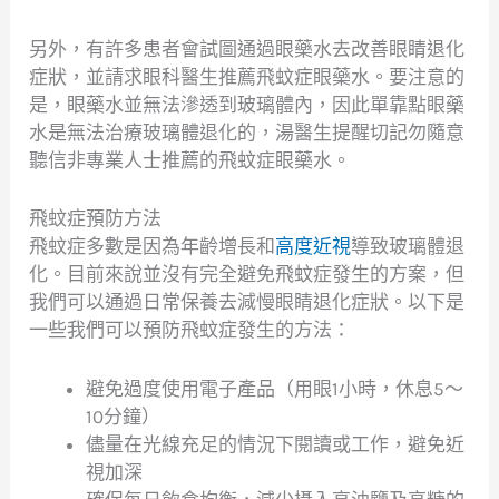
另外，有許多患者會試圖通過眼藥水去改善眼睛退化
症狀，並請求眼科醫生推薦飛蚊症眼藥水。要注意的
是，眼藥水並無法滲透到玻璃體內，因此單靠點眼藥
水是無法治療玻璃體退化的，湯醫生提醒切記勿隨意
聽信非專業人士推薦的飛蚊症眼藥水。
飛蚊症預防方法
飛蚊症多數是因為年齡增長和
高度近視
導致玻璃體退
化。目前來說並沒有完全避免飛蚊症發生的方案，但
我們可以通過日常保養去減慢眼睛退化症狀。以下是
一些我們可以預防飛蚊症發生的方法：
避免過度使用電子產品（用眼1小時，休息5～
10分鐘）
儘量在光線充足的情況下閱讀或工作，避免近
視加深