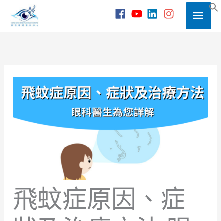
Skip
Main
to
S
content
Men
飛蚊症原因、症