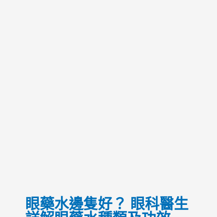
眼藥水邊隻好？ 眼科醫生
詳解眼藥水種類及功效
眼睛健康
/ By
眼科醫生 湯文傑