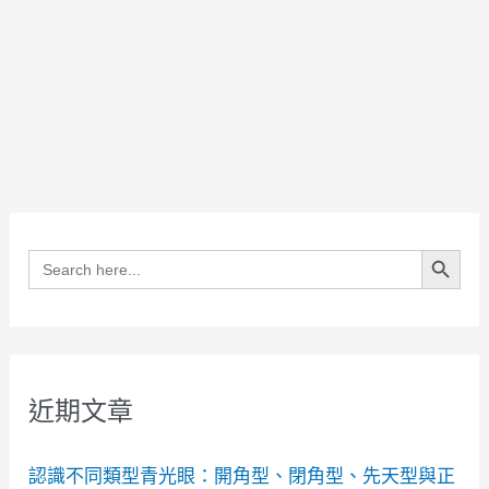
Search Button
Search
for:
近期文章
認識不同類型青光眼：開角型、閉角型、先天型與正
常眼壓型有何分別？
年青人都會有黃斑病變嗎？
有散光又有老花，LBV 激光矯視可以一次過矯正？
點解每朝起身眼特別乾、澀，甚至黏住？