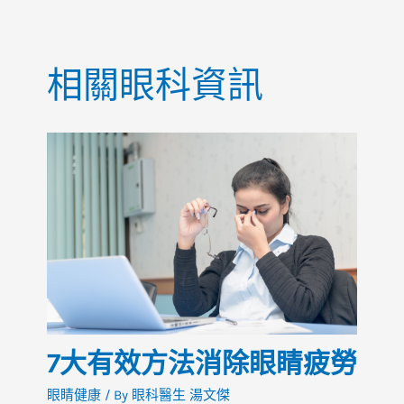
o
p
o
p
相關眼科資訊
k
7大有效方法消除眼睛疲勞
眼睛健康
/ By
眼科醫生 湯文傑