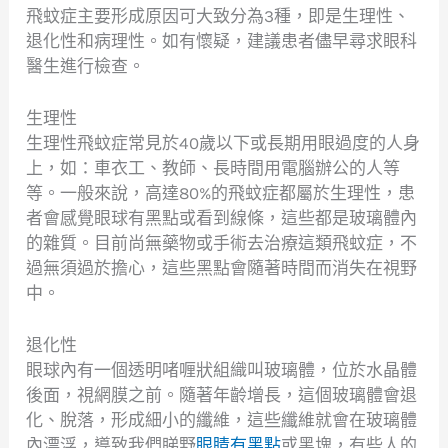
飛蚊症主要形成原因可大致分為3種，即是生理性、
退化性和病理性。如有懷疑，建議患者儘早尋求眼科
醫生進行檢查。
生理性
生理性飛蚊症常見於40歲以下或長期用眼過度的人身
上，如：車衣工、教師、長時間用電腦辦公的人等
等。一般來說，高達80%的飛蚊症都屬於生理性，患
者會感覺眼球有黑點或看到線條，這些都是玻璃體內
的雜質。目前尚無藥物或手術去治療這類飛蚊症，不
過無須過於擔心，這些黑點會隨著時間而消失在視野
中。
退化性
眼球內有一個透明啫喱狀組織叫玻璃體，位於水晶體
後面，視網膜之前。隨著年齡增長，這個玻璃體會退
化、脫落，形成細小的纖維，這些纖維就會在玻璃體
內漂浮，導致我們睇野
眼睛有黑點
或黑塊，有些人的