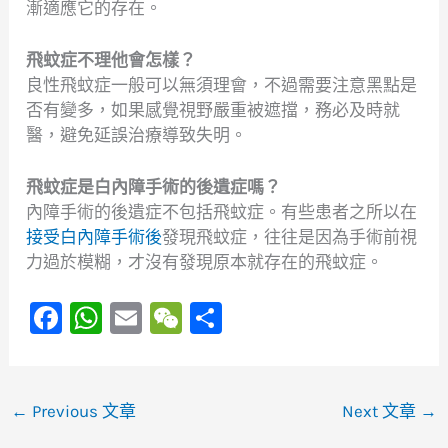
漸適應它的存在。
飛蚊症不理他會怎樣？
良性飛蚊症一般可以無須理會，不過需要注意黑點是
否有變多，如果感覺視野嚴重被遮擋，務必及時就
醫，避免延誤治療導致失明。
飛蚊症是白內障手術的後遺症嗎？
內障手術的後遺症不包括飛蚊症。有些患者之所以在
接受白內障手術後
發現飛蚊症，往往是因為手術前視
力過於模糊，才沒有發現原本就存在的飛蚊症。
F
W
E
W
S
a
h
m
e
h
c
at
ai
C
ar
e
s
l
h
e
←
Previous 文章
Next 文章
→
b
A
at