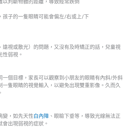
難以判斷物體的距離，導致經常跌倒
，孩子的一隻眼睛可能會偏左/右或上/下
、遠視或散光）的問題，又沒有及時矯正的話，兒童視
光性弱視。
同一個目標，家長可以觀察到小朋友的眼睛有內斜/外斜
制一隻眼睛的視覺輸入，以避免出現雙重影像。久而久
。
病變，如先天性
白內障
、眼瞼下垂等，導致光線無法正
就會出現弱視的症狀。