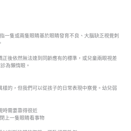
是指一隻或兩隻眼睛基於眼睛發育不良、大腦缺乏視覺刺
。
矯正後依然無法達到同齡應有的標準，或兒童兩眼視差
被確診為懶惰眼。
異樣的，但我們可以從孩子的日常表現中察覺。幼兒弱
視時需要靠得很近
性閉上一隻眼睛看事物