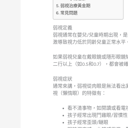
弱視治療黃金期
常見問題
弱視定義
弱視通常在嬰兒/兒童時期出現，
激導致視力低於同齡兒童正常水平
如果弱視兒童在戴眼鏡或隱形眼鏡
二行以上（如0.5和0.7），都會
弱視症狀
通常來講，弱視從肉眼是無法看出
視（懶惰眼）的特徵有：
看不清事物，如閱讀或看電
孩子經常出現鬥雞眼/習慣
孩子經常歪頭/瞇眼