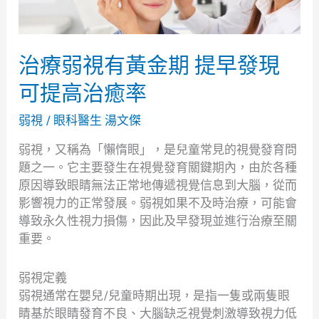
金
期
提
早
治療弱視有黃金期 提早發現
發
可提高治癒率
現
可
弱視
/
眼科醫生 湯文傑
提
高
弱視，又稱為「懶惰眼」，是兒童常見的視覺發育問
治
題之一。它主要發生在視覺發育關鍵期內，由於各種
癒
原因導致眼睛無法正常地傳遞視覺信息到大腦，從而
率
影響視力的正常發展。弱視如果不及時治療，可能會
導致永久性視力損傷，因此及早發現並進行治療至關
重要。
弱視定義
弱視通常在嬰兒/兒童時期出現，是指一隻或兩隻眼
睛基於眼睛發育不良、大腦缺乏視覺刺激導致視力低