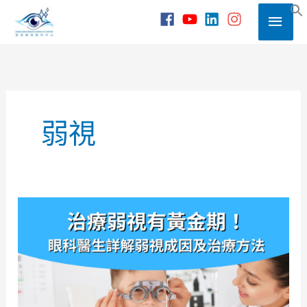
Skip
Main
to
S
content
Men
弱視
治
療
弱
視
有
黃