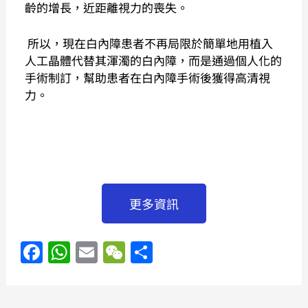
齡的增長，近距離視力的喪失。
所以，現在白內障患者不再局限於簡單地用植入
人工晶體代替其渾濁的白內障，而是通過個人化的
手術制訂，幫助患者在白內障手術後獲得高清視
力。
更多資訊
F
W
E
W
S
a
h
m
e
h
c
at
ai
C
ar