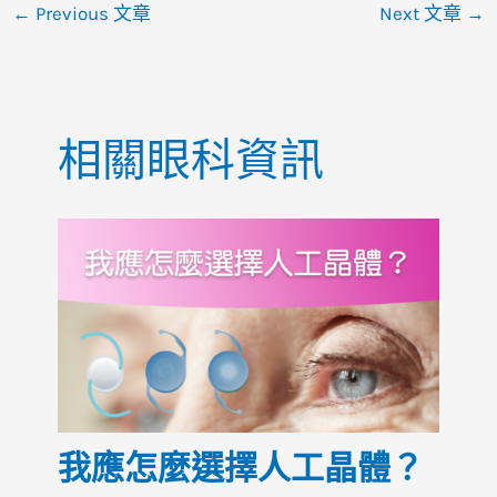
e
s
l
h
e
←
Previous 文章
Next 文章
→
b
A
at
o
p
o
p
相關眼科資訊
k
我應怎麼選擇人工晶體？