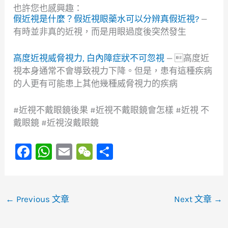
也許您也感興趣：
假近視是什麼？假近視眼藥水可以分辨真假近視?
—
有時並非真的近視，而是用眼過度後突然發生
高度近視威脅視力, 白內障症狀不可忽視
— 高度近
視本身通常不會導致視力下降。但是，患有這種疾病
的人更有可能患上其他幾種威脅視力的疾病
#近視不戴眼鏡後果 #近視不戴眼鏡會怎樣 #近視 不
戴眼鏡 #近視沒戴眼鏡
F
W
E
W
S
a
h
m
e
h
c
at
ai
C
ar
e
s
l
h
e
←
Previous 文章
Next 文章
→
b
A
at