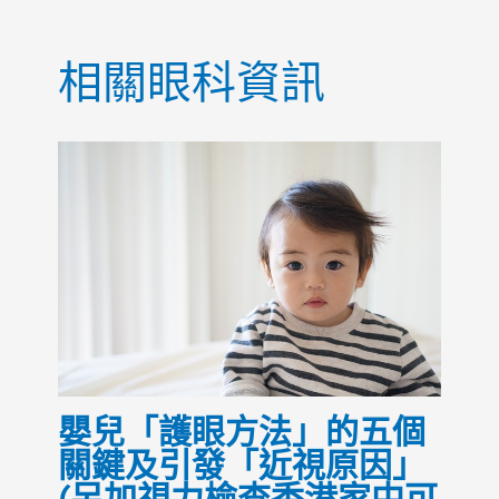
o
p
o
p
相關眼科資訊
k
嬰兒「護眼方法」的五個
關鍵及引發「近視原因」
(另加視力檢查香港家中可