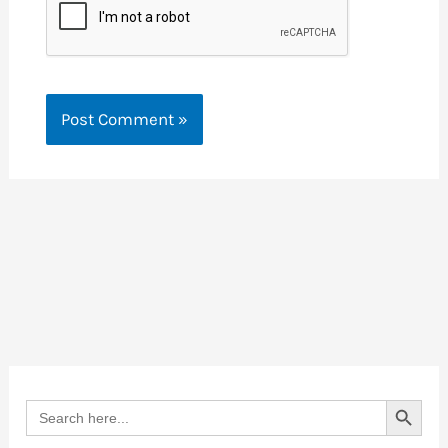
Search Button
Search
for: