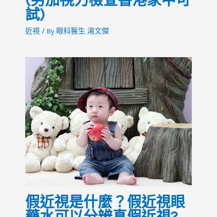
試)
近視
/ By
眼科醫生 湯文傑
假近視是什麼？假近視眼
藥水可以分辨真假近視?