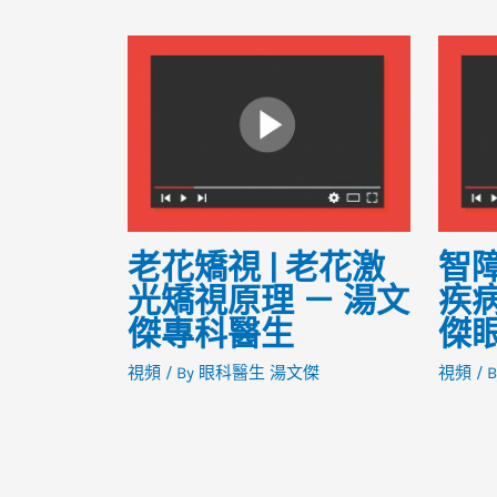
老花矯視 | 老花激
智障
光矯視原理 － 湯文
疾病
傑專科醫生
傑
視頻
/ By
眼科醫生 湯文傑
視頻
/ 