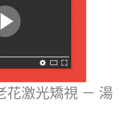
 老花激光矯視 － 湯