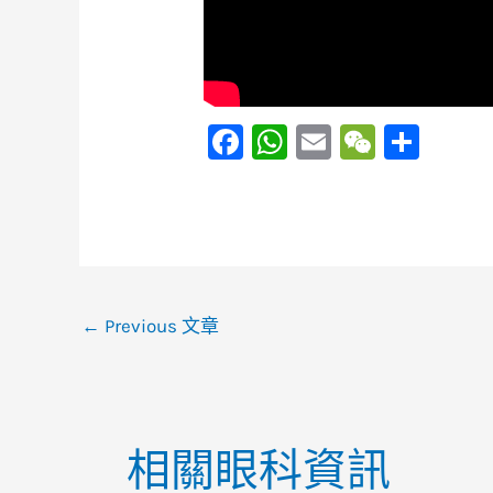
F
W
E
W
S
a
h
m
e
h
c
at
ai
C
ar
e
s
l
h
e
b
A
at
o
p
←
Previous 文章
o
p
k
相關眼科資訊