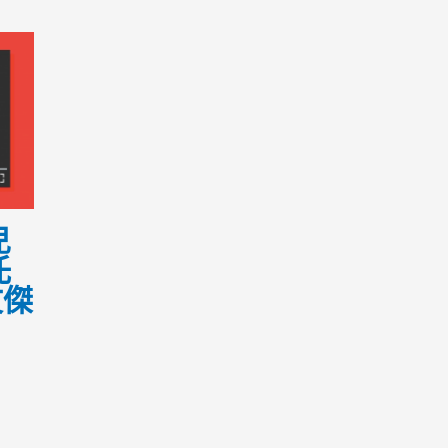
兒
托
文傑