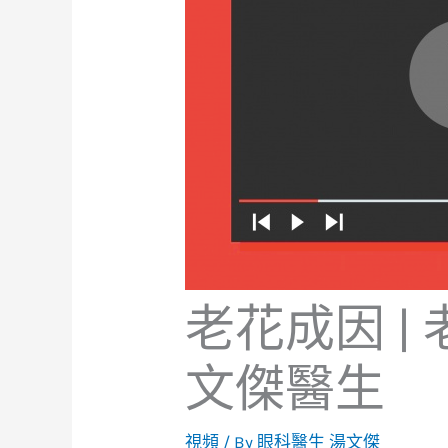
老花成因 |
文傑醫生
視頻
/ By
眼科醫生 湯文傑