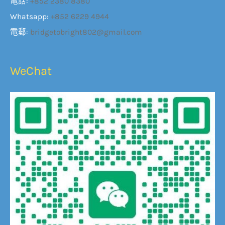
電話:
+852 2380 8380
Whatsapp:
+852 6229 4944
電郵:
bridgetobright802@gmail.com
WeChat