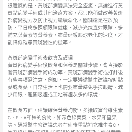
很遺憾的是，黃斑部病變無法完全痊癒，無論進行黃
斑點病變手術或其他治療方案，都只能稍微改善黃斑
部病變視力及防止視力繼續惡化。關鍵還是在於預
防，平日應多照顧眼睛健康，減少光缐直射眼睛，多
補充葉黃素等營養素，盡量延緩眼球老化的速度，才
能降低罹患黃斑變性的機率。
黃斑部病變手術後飲食及護理
黃斑部病變手術後飲食和保養是關鍵步驟，會直接影
響黃斑部病變手術成功率。黃斑部病變手術或打針後
有些事項需注意，例如，一定要遵循醫生建議按時點
藥或食藥，日常生活上也需要盡量避免手搓眼睛、減
少用眼、避開吸煙或工地等煙灰多的環境。
在飲食方面，建議確保營養均衡，多攝取富含維生素
C、E、A和鋅的食物，如深色綠葉菜、水果和堅果
等。通常醫生會建議患者在術後重點補充維生素C，