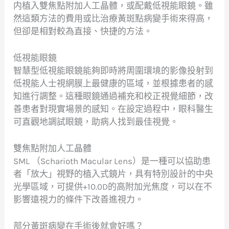
内植入雙焦點附加人工晶體，或配戴低視能眼鏡。雖
然這類方法的費用或比治療黃斑點病變手術來得高，
但卻是相對較為直接、快捷的方法。
低視能眼鏡
智慧型低視能眼鏡能夠即時將周圍環境的影像投射到
低視能人士視網膜上最健康的區域，並根據患者的感
知進行調整。這種眼鏡通過補充和校正視覺細節，改
善患者對現實場景的感知。在設定過程中，眼科醫生
可直觀地調試眼鏡，助病人找到最佳視覺。
雙焦點附加人工晶體
SML （Scharioth Macular Lens）是一種可以協助患
者「放大」視野的植入式鏡片，具有特別設計的中央
光學區域，可提供+10.0D的高附加光焦度，可以在不
影響遠視力的條件下改善進視力。
部分黃斑病變在手術後就會好嗎？