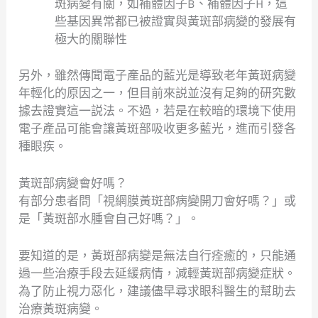
斑病變有關，如補體因子B、補體因子H，這
些基因異常都已被證實與黃斑部病變的發展有
極大的關聯性
另外，雖然傳聞電子產品的藍光是導致老年黃斑病變
年輕化的原因之一，但目前來説並沒有足夠的研究數
據去證實這一説法。不過，若是在較暗的環境下使用
電子產品可能會讓黃斑部吸收更多藍光，進而引發各
種眼疾。
黃斑部病變會好嗎？
有部分患者問「視網膜黃斑部病變開刀會好嗎？」或
是「黃斑部水腫會自己好嗎？」。
要知道的是，黃斑部病變是無法自行痊癒的，只能通
過一些治療手段去延緩病情，減輕黃斑部病變症狀。
為了防止視力惡化，建議儘早尋求眼科醫生的幫助去
治療黃斑病變。