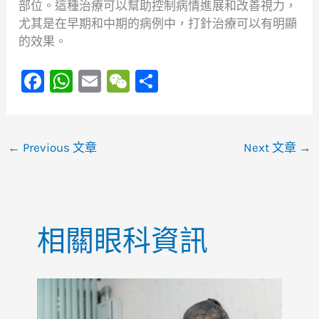
部位。這種治療可以幫助控制病情進展和改善視力，
尤其是在早期和中期的病例中，打針治療可以有明顯
的效果。
F
W
E
W
S
a
h
m
e
h
c
at
ai
C
ar
e
s
l
h
e
←
Previous 文章
Next 文章
→
b
A
at
o
p
o
p
相關眼科資訊
k