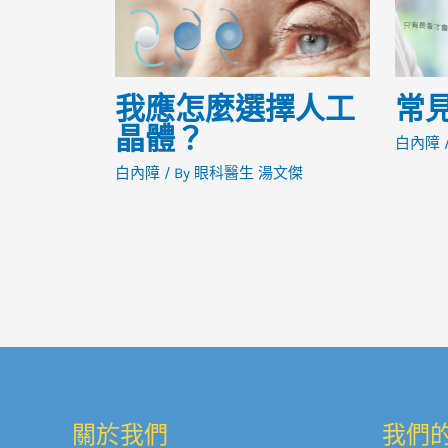
我應怎麼選擇人工
常
晶體？
白內障
/
白內障
/ By
眼科醫生 湯文傑
關於我們
我們