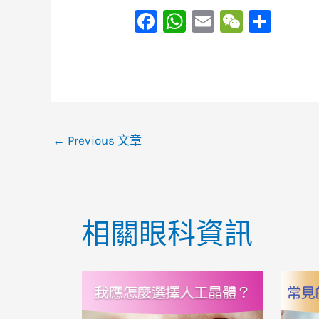
F
W
E
W
S
a
h
m
e
h
c
at
ai
C
ar
e
s
l
h
e
b
A
at
o
p
←
Previous 文章
o
p
k
相關眼科資訊