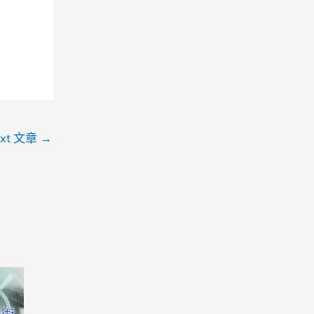
ext 文章
→