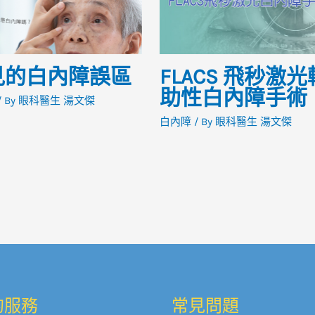
見的白內障誤區
FLACS 飛秒激光
助性白內障手術​
 By
眼科醫生 湯文傑
白內障
/ By
眼科醫生 湯文傑
的服務
常見問題