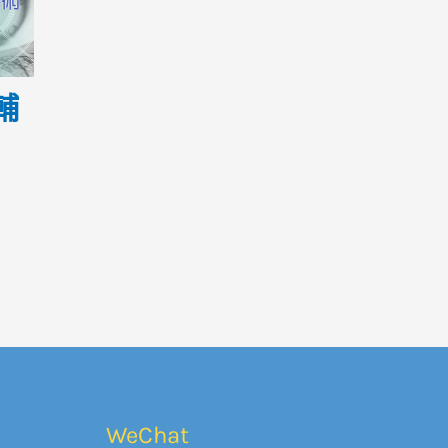
輔
WeChat