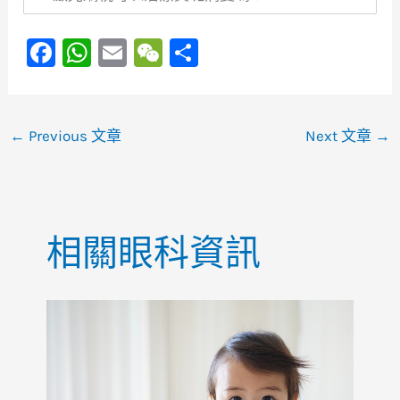
F
W
E
W
S
a
h
m
e
h
c
at
ai
C
ar
e
s
l
h
e
←
Previous 文章
Next 文章
→
b
A
at
o
p
o
p
相關眼科資訊
k