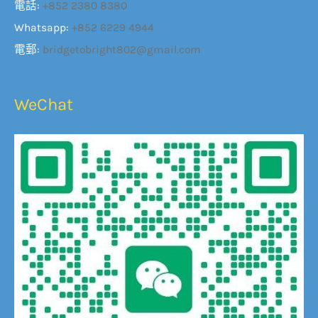
電話:
+852 2380 8380
Whatsapp:
+852 6229 4944
電郵:
bridgetobright802@gmail.com
WeChat