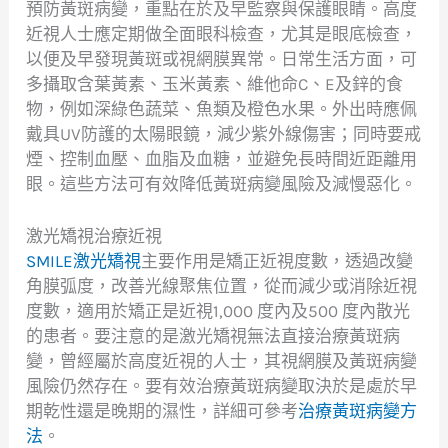
預防黃斑病變，重點在於及早監察與保護眼睛。高度
近視人士應定期做全面眼科檢查，尤其是眼底檢查，
以便及早發現黃斑或視網膜異常。日常生活方面，可
多攝取含葉黃素、玉米黃素、維他命C、E及鋅的食
物，例如深綠色蔬菜、魚類及橙色水果。外出時應佩
戴具UV防護的太陽眼鏡，減少紫外線傷害；同時要戒
煙、控制血壓、血脂及血糖，並避免長時間近距離用
眼。這些方法可有效降低黃斑病變風險及減慢惡化。
激光矯視治療近視
SMILE激光矯視
主要作用是矯正近視度數，透過改變
角膜弧度，改善光線聚焦位置，從而減少或消除近視
度數，適用於矯正是近視1,000 度內及500 度內散光
的患者。要注意的是激光矯視無法直接治療黃斑病
變，曾經屬於高度近視的人士，其視網膜及黃斑病變
風險仍然存在。要有效治療黃斑病變取決於是處於早
期乾性還是晚期的濕性，詳細可參考
治療黃斑病變方
法
。