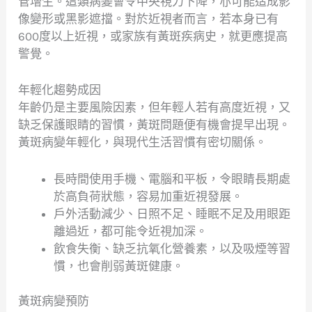
管增生。這類病變會令中央視力下降，亦可能造成影
像變形或黑影遮擋。對於近視者而言，若本身已有
600度以上近視，或家族有黃斑疾病史，就更應提高
警覺。
年輕化趨勢成因
年齡仍是主要風險因素，但年輕人若有高度近視，又
缺乏保護眼睛的習慣，黃斑問題便有機會提早出現。
黃斑病變年輕化，與現代生活習慣有密切關係。
長時間使用手機、電腦和平板，令眼睛長期處
於高負荷狀態，容易加重近視發展。
戶外活動減少、日照不足、睡眠不足及用眼距
離過近，都可能令近視加深。
飲食失衡、缺乏抗氧化營養素，以及吸煙等習
慣，也會削弱黃斑健康。
黃斑病變預防