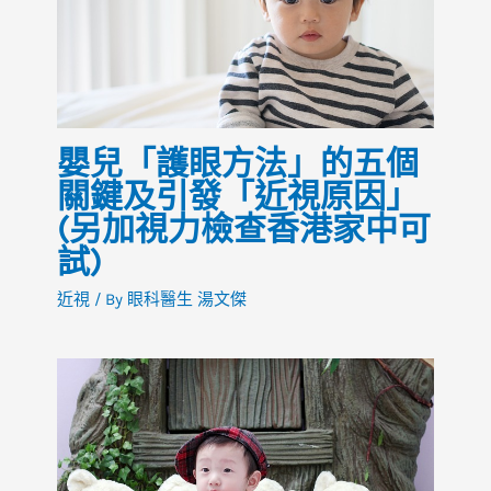
嬰兒「護眼方法」的五個
關鍵及引發「近視原因」
(另加視力檢查香港家中可
試)
近視
/ By
眼科醫生 湯文傑