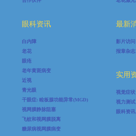
合作伙伴
老花激光
眼科资讯
最新
白内障
影片访问
老花
报章杂志
眼疮
老年黄斑病变
实用
近视
青光眼
视觉症状
干眼症: 睑板腺功能异常(MGD)
视力测试
视网膜静脉阻塞
眼科资讯
飞蚊和视网膜脱离
糖尿病视网膜病变