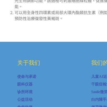
光生物調節功能，該過程可刺激細胞線粒體，促進
能。
可以用全身性四環素或局部大環內酯類抗生素（例
預防性治療復發性黃褐斑。
关于我们
我们
使命与承诺
儿童AI
眼科仪器
干眼症检
诊所环境
Smile
公益活动
白内障手