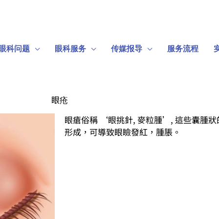
眼科问题
眼科服务
传媒报导
服务流程
眼疮
眼瘡俗稱 ‘眼挑針, 麥粒腫’, 這些囊
形成，可導致眼瞼發紅，腫脹。