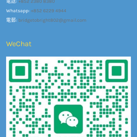
電話:
+852 2380 8380
Whatsapp:
+852 6229 4944
電郵:
bridgetobright802@gmail.com
WeChat