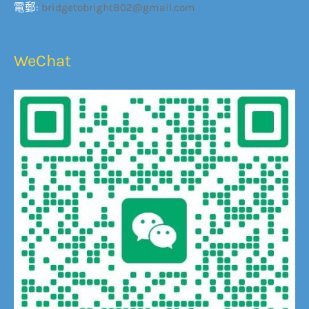
電郵:
bridgetobright802@gmail.com
WeChat