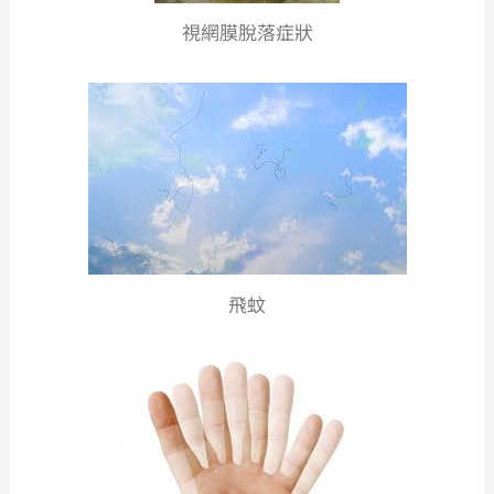
視網膜脫落症狀
飛蚊