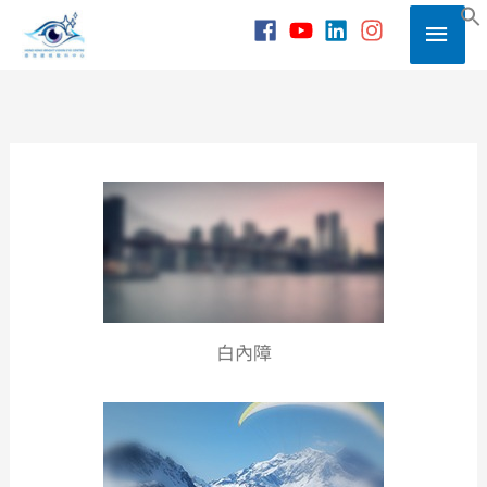
Skip
Main
to
S
content
Men
白內障