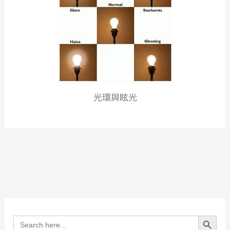
光環與眩光
Search Button
Search
for: