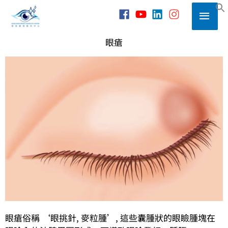
Skip
Main
to
S
content
Men
眼瘡
眼瘡俗稱 ‘眼挑針, 麥粒腫’, 這些囊腫狀的眼瞼腫塊在