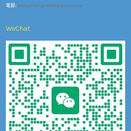
電郵:
bridgetobright802@gmail.com
WeChat